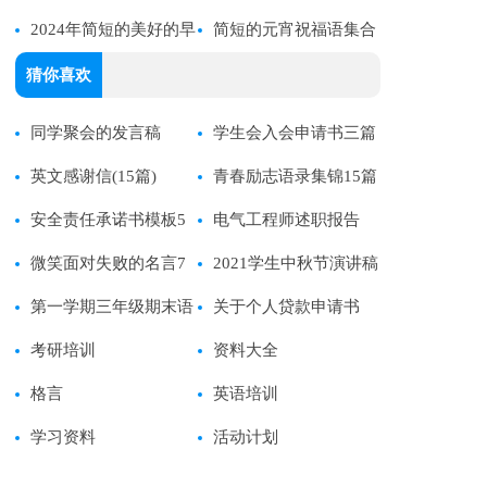
祝福语语录39句
2024年简短的美好的早
简短的元宵祝福语集合
安QQ祝福语大合集51条
76条
猜你喜欢
同学聚会的发言稿
学生会入会申请书三篇
英文感谢信(15篇)
青春励志语录集锦15篇
安全责任承诺书模板5
电气工程师述职报告
篇
微笑面对失败的名言7
2021学生中秋节演讲稿
篇
第一学期三年级期末语
关于个人贷款申请书
文试卷分析
考研培训
资料大全
格言
英语培训
学习资料
活动计划