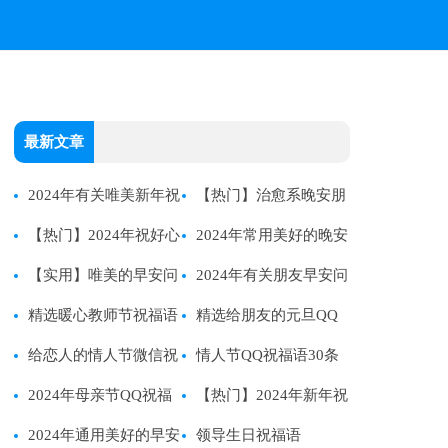
最新文章
2024年有关唯美新年祝
【热门】治愈系晚安朋
福语汇总96条
【热门】2024年祝好心
友圈问候语汇编31条
2024年常用美好的晚安
情的早安QQ问候语20句
【实用】唯美的早安问
QQ问候语48句
2024年有关朋友早安问
候语短信48句
精选暖心教师节祝福语
候语锦集52句
精选给朋友的元旦QQ
摘录44条
给恋人的情人节微信祝
祝福语36句
情人节QQ祝福语30条
福语41条
2024年母亲节QQ祝福
【热门】2024年新年祝
语58句
2024年通用美好的早安
福语合集65句
领导生日祝福语