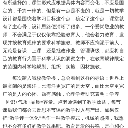
有所选择的，课堂形式应根据具体内容而变化，不应是固
定的，千篇一律的。但是有一点是不变的，就是一切教学
设计都是围绕着学习目标这个点，确定了这个点，课堂就
有了主心骨，设计思路便清晰了很多。一个爱岗敬业的教
师，不会满足于仅仅依靠经验教育人，他会着力教育，发
现并按教育规律的要求科学施教。教师不应拘泥于前人，
无论是备课、上课，还是批改作业，管理班级，都应将自
己的教育行为置于科学认识的洞察之中，在教育规律限定
的范围内科学地规划、组织、实施，因材施教。
每次踏入我校教学楼，总会看到这样的标语：世界上
最宽阔的是海洋，比海洋更宽广的是天空，而比天空更宽
广的是人的心怀。颇有感触，心理学者研究表明：学养
+见识+气质+品质=容量。卢老师谈到了教学效益，每节
课后我们都会去反思本节课的教学投入与产出。如果仅
把“教学评一体化”当作一种教学模式，机械的照搬，我想
也不会有多好的教学效果吧。教育是爱的共鸣，是心和心