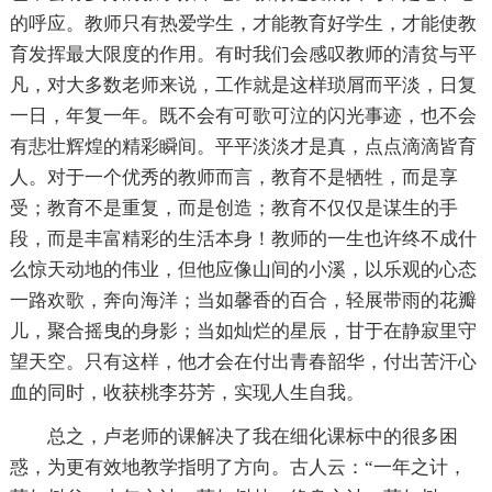
的呼应。教师只有热爱学生，才能教育好学生，才能使教
育发挥最大限度的作用。有时我们会感叹教师的清贫与平
凡，对大多数老师来说，工作就是这样琐屑而平淡，日复
一日，年复一年。既不会有可歌可泣的闪光事迹，也不会
有悲壮辉煌的精彩瞬间。平平淡淡才是真，点点滴滴皆育
人。对于一个优秀的教师而言，教育不是牺牲，而是享
受；教育不是重复，而是创造；教育不仅仅是谋生的手
段，而是丰富精彩的生活本身！教师的一生也许终不成什
么惊天动地的伟业，但他应像山间的小溪，以乐观的心态
一路欢歌，奔向海洋；当如馨香的百合，轻展带雨的花瓣
儿，聚合摇曳的身影；当如灿烂的星辰，甘于在静寂里守
望天空。只有这样，他才会在付出青春韶华，付出苦汗心
血的同时，收获桃李芬芳，实现人生自我。
总之，卢老师的课解决了我在细化课标中的很多困
惑，为更有效地教学指明了方向。古人云：“一年之计，