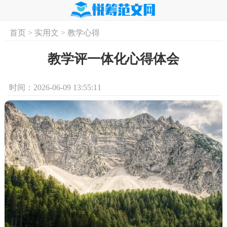
首页
>
实用文
>
教学心得
首页
实用文
学习资料
培训课程
求
教学评一体化心得体会
时间：2026-06-09 13:55:11