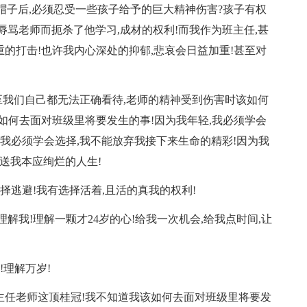
帽子后,必须忍受一些孩子给予的巨大精神伤害?孩子有权
辱骂老师而扼杀了他学习,成材的权利!而我作为班主任,甚
的打击!也许我内心深处的抑郁,悲哀会日益加重!甚至对
甚至我们自己都无法正确看待,老师的精神受到伤害时该如何
如何去面对班级里将要发生的事!因为我年轻,我必须学会
,我必须学会选择,我不能放弃我接下来生命的精彩!因为我
葬送我本应绚烂的人生!
择逃避!我有选择活着,且活的真我的权利!
解我!理解一颗才24岁的心!给我一次机会,给我点时间,让
!理解万岁!
主任老师这顶桂冠!我不知道我该如何去面对班级里将要发