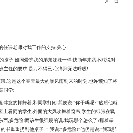
__月__日
的任课老师对我工作的支持,关心!
的孩子,如同爱护我的弟弟妹妹一样.快两年来我不敢说对
班主任的要求,是万不得已,心痛到无法呼吸!
来到三班,这是这个春天最大的暴风雨到来的时刻,也许预知了将
某同学:
肆意的挥舞着,和同学打闹.我便说:“你干吗呢?”然后他就
窗上看雨的学生.外面的大风吹舞着窗帘,学生的纸张在飘
东西,多危险!而该生很强硬的说:我玩那个怎么了?攥着拳
的书重重扔到他桌子上.我说:“多危险!”他仍是说:“我玩那