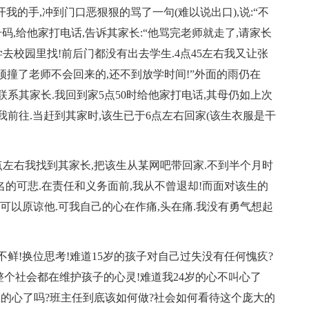
我的手,冲到门口恶狠狠的骂了一句(难以说出口),说:“不
码,给他家打电话,告诉其家长:“他骂完老师就走了,请家长
去校园里找!前后门都没有出去学生.4点45左右我又让张
他顶撞了老师不会回来的,还不到放学时间!”外面的雨仍在
联系其家长.我回到家5点50时给他家打电话,其母仍如上次
我前往.当赶到其家时,该生已于6点左右回家(该生衣服是干
8点左右我找到其家长,把该生从某网吧带回家.不到半个月时
的可悲.在责任和义务面前,我从不曾退却!而面对该生的
我可以原谅他.可我自己的心在作痛,头在痛.我没有勇气想起
不鲜!换位思考!难道15岁的孩子对自己过失没有任何愧疚?
整个社会都在维护孩子的心灵!难道我24岁的心不叫心了
血的心了吗?班主任到底该如何做?社会如何看待这个庞大的