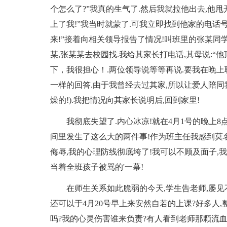
个怎么了?”我真的生气了.然后我就拉他出去,他甩开
上了我!”我当时就蒙了.可我立即找到他家的电话号
来!”接着向相关领导报告了情况!叫班里的张某同学
某,张某某去校园找.我给其家长打电话,其母说:“
下，我很担心！.两位领导说等等再说.要我在晚上
一样的回答.由于我曾经去过其家,所以让爱人陪同
燥的!).我把情况向其家长说明后,回到家里!
我彻底失望了.内心冰凉!就在4月1号的晚上
间里发生了这么大的两件事!作为班主任我感到莫名
侮辱,我的心理防线彻底垮了!我可以不顾及面子,
当着全班孩子被骂的'一幕!
在师生关系如此脆弱的今天,学生告老师,屡见
还可以于4月20号早上来安然自若的上课?好多人,
吗?我的心灵伤害谁来负责?有人看到老师那颗流