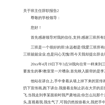
关于班主任辞职报告2
尊敬的学校领导：
您好！
首先感谢领导对我的信任,支持;感谢三班所有
三班是一个很好的班!永远都是!我爱三班所有
三班兢兢业业,也是问心无愧!而今天我却提出辞去
20xx年4月19日下午3点50我向往常一样
要发生的事!教室里一片嘈杂,首先映入眼帘的是李
他站在讲台上,手中拿着从墙上掉下来的宣传画,
扔下宣传画,跑下讲台.我接着去制止趴在大开的后
飞.当我走到李某面前时我严肃地说:你怎么玩那个
头,直视着我.我生气了,可我仍然按捺着火,我把手中