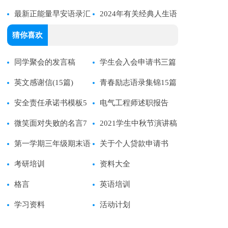
最新正能量早安语录汇
用30句）
2024年有关经典人生语
总（通用125句）
录摘录50句
猜你喜欢
同学聚会的发言稿
学生会入会申请书三篇
英文感谢信(15篇)
青春励志语录集锦15篇
安全责任承诺书模板5
电气工程师述职报告
篇
微笑面对失败的名言7
2021学生中秋节演讲稿
篇
第一学期三年级期末语
关于个人贷款申请书
文试卷分析
考研培训
资料大全
格言
英语培训
学习资料
活动计划