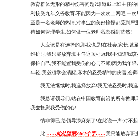
教育群体无形的精神伤害问题?难道戴上班主任的
利接受九年义务教育.不能因为一次次上网吧,一次
至是一名老师的热情,对事业的美好憧憬都受到严重
待如何管理学生,如何做一位老师我都感到茫然!
人应该是有选择的,那我也是!在社会,家长,
维护时,我只能放弃班主任这顶桂冠!我不知道我该
保护自己,我不能置我受伤的心与不顾!因为我年轻
年轻,我必须学会清醒,麻木的忍受精神的伤害,会
我无法继续时,我选择放弃!我无法忍受时,我选
我恳请领导们,站在中国教育前沿的所有教师,理
我去抚慰我受伤的心!
情非得已,给领导添麻烦了!在此说一声:对不起
此
……此处隐藏8462个字……
我只能放弃班