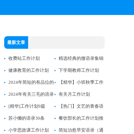
最新文章
收费站工作计划
精选经典的微语录集锦
健康教育的工作计划
45条
下学期教师工作计划
2024年简短的有品位的
【精华】小班秋季工作
语录大汇总98条
2024年有关三毛的语录
计划
有关月工作计划
47句
[精华]工作计划9篇
【热门】文艺的青春语
苏小懒的语录30条
录摘录69句
餐饮部长的工作计划推
小学思政课工作计划
荐
简短治愈早安语录（通