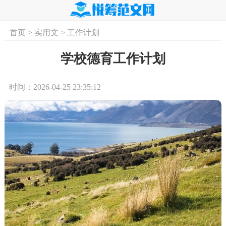
首页
>
实用文
>
工作计划
首页
实用文
学习资料
培训课程
求
学校德育工作计划
时间：2026-04-25 23:35:12