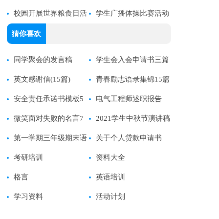
校园开展世界粮食日活
QQ祝福语锦集53条
学生广播体操比赛活动
动方案
方案
猜你喜欢
同学聚会的发言稿
学生会入会申请书三篇
英文感谢信(15篇)
青春励志语录集锦15篇
安全责任承诺书模板5
电气工程师述职报告
篇
微笑面对失败的名言7
2021学生中秋节演讲稿
篇
第一学期三年级期末语
关于个人贷款申请书
文试卷分析
考研培训
资料大全
格言
英语培训
学习资料
活动计划