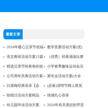
最新文章
2024年暖心父亲节祝福
数学竞赛活动方案(优)
语大汇总50条
语文教研活动方案15篇
（优秀）经典诵读比赛
【经典】
精选父亲节给爸爸的祝
活动方案15篇
小学春季趣味运动会活
福语集合33句
公司周年庆典活动方案
动方案
家长会活动方案(大全
【精】
白落梅经典语录【必
15篇)
(必备)清明节网上祭英
备】
助残日活动方案精品
烈活动方案
情感扎心语录
幼儿园毕业活动方案
2024年有关美好的早安