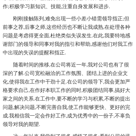
作;积极学习新知识、技能,注重自身发展和进步.
刚刚接触陈列,难免出现一些小差小错需领导指正;但
前事之荐,后事之师,这些经历也不断让我成熟,在处理各种
问题是考虑得更全面,杜绝类似失误发生.在此,我要特地感
谢部门的领导和同事对我的指引和帮助,感谢他们对我工作
中出现的失误的提醒和指正.
随着时间的推移,在公司将近一年,我对公司也有了很
深的了解.公司宽松融洽的工作氛围、团结上进的企业文
化,使得我在工作中干劲十足.在公司的领导下,我会更加严
格要求自己,在作好本职工作的同时,积极团结同事,搞好大
家之间的关系.在工作中,要不断的学习与积累,不断的提出
问题,解决问题,不断完善自我,使工作能够更快、更好的完
成.我相信我一定会作好工作,成为优秀中的一份子,不辜负
领导对我的期望.