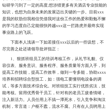
钻研学习到了一定的高度;想涉猎更多有关酒店专业技能的
知识，也想为自身未来的发展迈出关键的一步。目前xxx
是我的软肋但我相信凭借我对这份工作的热爱和勤勉不懈
的学习态度自己定能很快跨越xxx这一拦路虎并最终实现
事业路上的飞跃。
下面本人浅谈一下如若接任xxx以后的一些设想，不
尽完善之处还请领导批评指正：
1、狠抓班组员工的培训考核工作，从礼节礼貌、仪
容仪表、服务意识、服务程序、服务质量等方面入手，到
提高工作技能，提高工作效率，做到一专多能，协助xxxx
培养和招聘综合型技工，如：强电工要懂弱电设备的调
试，等多方面技术综合化。对班组技工实行优胜劣汰，技
能考核。留用优秀骨干员工，针对有的老员工疲沓情绪，
注入新活力。人员任用上不搞一潭死水，引入竞争和淘汰
机制，常言道：户枢不蠹，流水不腐。只有在人员聘用上