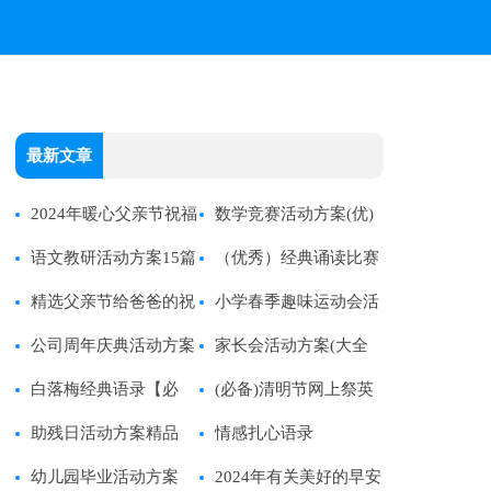
最新文章
2024年暖心父亲节祝福
数学竞赛活动方案(优)
语大汇总50条
语文教研活动方案15篇
（优秀）经典诵读比赛
【经典】
精选父亲节给爸爸的祝
活动方案15篇
小学春季趣味运动会活
福语集合33句
公司周年庆典活动方案
动方案
家长会活动方案(大全
【精】
白落梅经典语录【必
15篇)
(必备)清明节网上祭英
备】
助残日活动方案精品
烈活动方案
情感扎心语录
幼儿园毕业活动方案
2024年有关美好的早安