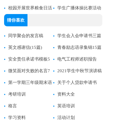
校园开展世界粮食日活
QQ祝福语锦集53条
学生广播体操比赛活动
动方案
方案
猜你喜欢
同学聚会的发言稿
学生会入会申请书三篇
英文感谢信(15篇)
青春励志语录集锦15篇
安全责任承诺书模板5
电气工程师述职报告
篇
微笑面对失败的名言7
2021学生中秋节演讲稿
篇
第一学期三年级期末语
关于个人贷款申请书
文试卷分析
考研培训
资料大全
格言
英语培训
学习资料
活动计划