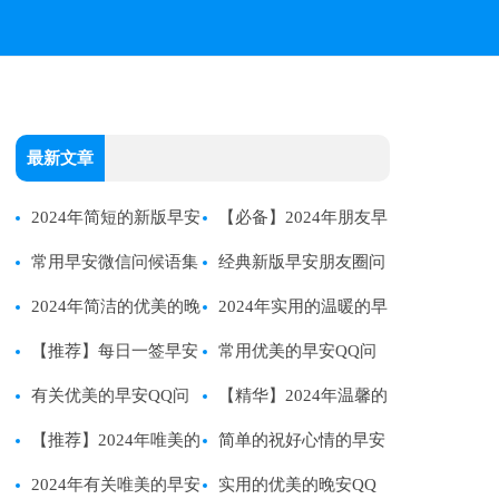
最新文章
2024年简短的新版早安
【必备】2024年朋友早
问候语27句
常用早安微信问候语集
安朋友圈问候语汇编47条
经典新版早安朋友圈问
锦44句
2024年简洁的优美的晚
候语21条
2024年实用的温暖的早
安问候语语录37条
【推荐】每日一签早安
安微信问候语集合33句
常用优美的早安QQ问
QQ问候语锦集69条
有关优美的早安QQ问
候语26句
【精华】2024年温馨的
候语43句
【推荐】2024年唯美的
早安QQ问候语29句
简单的祝好心情的早安
早安微信问候语27句
2024年有关唯美的早安
问候语短信47条
实用的优美的晚安QQ