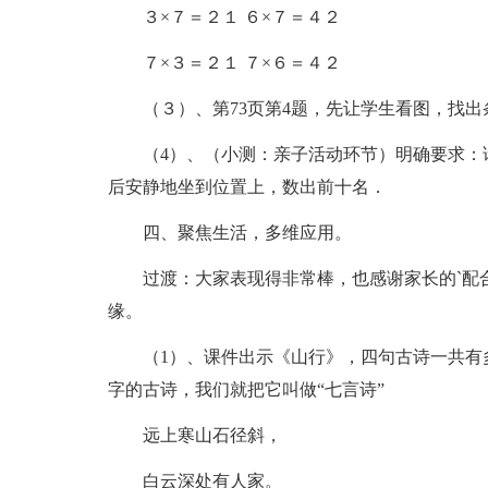
３×７＝２１ ６×７＝４２
７×３＝２１ ７×６＝４２
（３）、第73页第4题，先让学生看图，找
（4）、（小测：亲子活动环节）明确要求：
后安静地坐到位置上，数出前十名．
四、聚焦生活，多维应用。
过渡：大家表现得非常棒，也感谢家长的`配
缘。
（1）、课件出示《山行》，四句古诗一共有
字的古诗，我们就把它叫做“七言诗”
远上寒山石径斜，
白云深处有人家。