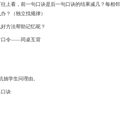
下往上看，前一句口诀是后一句口诀的结果减几？每相邻
么办？（独立找规律）
么好方法帮助记忆呢？
对口令——同桌互背
随机抽学生问理由。
出口诀