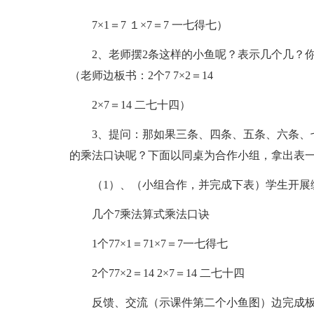
7×1＝7 １×7＝7 一七得七）
2、老师摆2条这样的小鱼呢？表示几个几？
（老师边板书：2个7 7×2＝14
2×7＝14 二七十四）
3、提问：那如果三条、四条、五条、六条、
的乘法口诀呢？下面以同桌为合作小组，拿出表
（1）、（小组合作，并完成下表）学生开展
几个7乘法算式乘法口诀
1个77×1＝71×7＝7一七得七
2个77×2＝14 2×7＝14 二七十四
反馈、交流（示课件第二个小鱼图）边完成