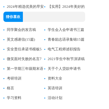
朋友圈问候语32条
2024年精选优美的早安
问候语集锦68句
【实用】2024年美好的
朋友圈问候语39条
早安QQ问候语集锦34条
猜你喜欢
同学聚会的发言稿
学生会入会申请书三篇
英文感谢信(15篇)
青春励志语录集锦15篇
安全责任承诺书模板5
电气工程师述职报告
篇
微笑面对失败的名言7
2021学生中秋节演讲稿
篇
第一学期三年级期末语
关于个人贷款申请书
文试卷分析
考研培训
资料大全
格言
英语培训
学习资料
活动计划