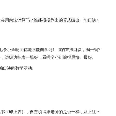
你会用乘法计算吗？谁能根据列出的算式编出一句口诀？
七条小鱼呢？你能不能向学习1—6的乘法口诀，编一编7
一，边编边把表一填好，看哪个小组编得最快、最好。
编口诀的数学活动。
板书（即上表），自查填得跟老师的是否一样，从上往下