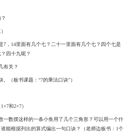
的？
三）
是7，14里面有几个七？二十一里面有几个七？四个七是
七？四十九呢？
几有关？
。（板书课题：“7的乘法口诀”）
×7和2×7）
数一数摆这样的一条小鱼用了几个三角形？可以用一个什
谁能根据列出的算式编出一句口诀？（老师边板书：1个